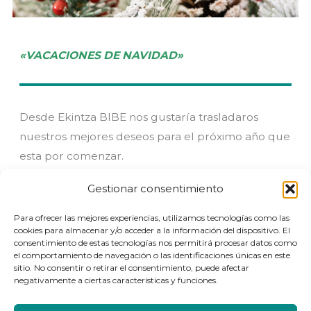
«VACACIONES DE NAVIDAD»
Desde Ekintza BIBE nos gustaría trasladaros
nuestros mejores deseos para el próximo año que
esta por comenzar.
También os avisamos que la Asociación
Gestionar consentimiento
permanecerá cerrada desde el día 26 de
diciembre hasta el 7 de enero de 2024.
Para ofrecer las mejores experiencias, utilizamos tecnologías como las
cookies para almacenar y/o acceder a la información del dispositivo. El
consentimiento de estas tecnologías nos permitirá procesar datos como
¡Felices Fiestas!
el comportamiento de navegación o las identificaciones únicas en este
sitio. No consentir o retirar el consentimiento, puede afectar
negativamente a ciertas características y funciones.