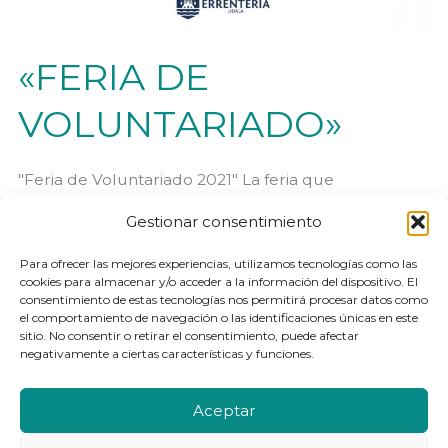
«FERIA DE
VOLUNTARIADO»
"Feria de Voluntariado 2021" La feria que
anualmente se organiza desde Sareginez, se
Gestionar consentimiento
celebrará en esta edición en Errenteria. Os
esperamos en el patio del colegio Koldo Mitxelena
Para ofrecer las mejores experiencias, utilizamos tecnologías como las
cookies para almacenar y/o acceder a la información del dispositivo. El
el próximo 2 de octubre. ¡Animaros a venir!
consentimiento de estas tecnologías nos permitirá procesar datos como
el comportamiento de navegación o las identificaciones únicas en este
sitio. No consentir o retirar el consentimiento, puede afectar
«FERIA
Leer más »
negativamente a ciertas características y funciones.
DE
VOLUNTARIADO»
Aceptar