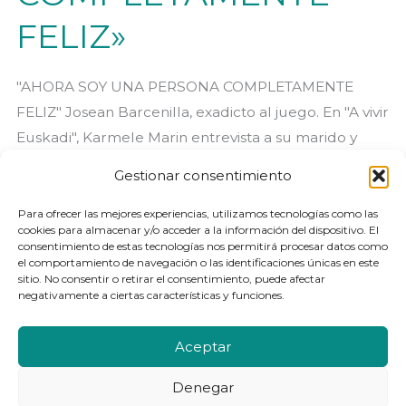
FELIZ»
"AHORA SOY UNA PERSONA COMPLETAMENTE
FELIZ" Josean Barcenilla, exadicto al juego. En "A vivir
Euskadi", Karmele Marin entrevista a su marido y
relata el camino que ambos han recorrido desde
Gestionar consentimiento
que Josean reconociera su problema. De la mano
de Aloña Velasco, en su magazine "A vivir Euskadi"
Para ofrecer las mejores experiencias, utilizamos tecnologías como las
cookies para almacenar y/o acceder a la información del dispositivo. El
de Radio Ser San Sebastián, dirige esta cuidada [...]
consentimiento de estas tecnologías nos permitirá procesar datos como
el comportamiento de navegación o las identificaciones únicas en este
sitio. No consentir o retirar el consentimiento, puede afectar
«AHORA
Leer más »
negativamente a ciertas características y funciones.
SOY
UNA
Aceptar
PERSONA
COMPLETAMENTE
Denegar