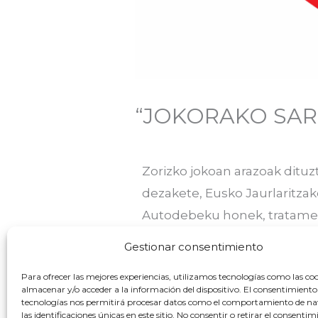
“JOKORAKO SA
Zorizko jokoan arazoak ditu
dezakete, Eusko Jaurlaritzak
Autodebeku honek, tratamen
terapeutikoaren erantzule iz
Gestionar consentimiento
Esteka honetan eskura deza
Para ofrecer las mejores experiencias, utilizamos tecnologías como las co
almacenar y/o acceder a la información del dispositivo. El consentimiento
tecnologías nos permitirá procesar datos como el comportamiento de n
las identificaciones únicas en este sitio. No consentir o retirar el consentim