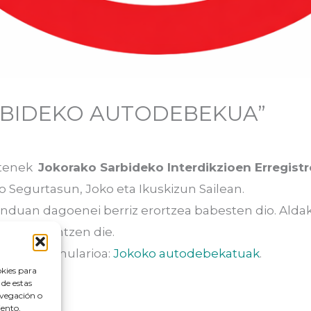
RBIDEKO AUTODEBEKUA”
ztenek
Jokorako Sarbideko Interdikzioen Erregistr
o Segurtasun, Joko eta Ikuskizun Sailean.
duan dagoenei berriz erortzea babesten dio. Alda
aten laguntzen die.
kezue formularioa:
Jokoko autodebekatuak
.
okies para
 de estas
avegación o
iento,