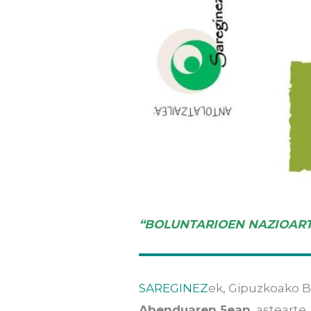
“BOLUNTARIOEN NAZIOAR
SAREGINEZ
ek, Gipuzkoako B
Abenduaren 5ean
, astearte