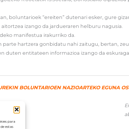
ean, boluntarioek “ereiten” dutenari esker, gure gi
a aitortzea izango da jardueraren helburu nagusia.
ldeko manifestua irakurriko da.
 parte hartzera gonbidatu nahi zaitugu, bertan, ze
n duten entitateen informazioa izango da eskuragar
UREKIN BOLUNTARIOEN NAZIOARTEKO EGUNA OS
E
a
okies para
 de estas