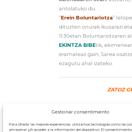
antolatuko du.
“
Erein Boluntariotza
” lelop
dituzten onurak ikusarazi et
11:30etan Boluntariotzaren a
EKINTZA BIBE
tik, ekimenean
eramateaz gain, Sarea osatze
ezagutu ahal izateko.
ZATOZ G
Gestionar consentimiento
Para ofrecer las mejores experiencias, utilizamos tecnologías como las co
almacenar y/o acceder a la información del dispositivo. El consentimiento