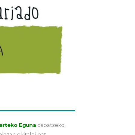
oarteko Eguna
ospatzeko,
plazan ekitaldi bat