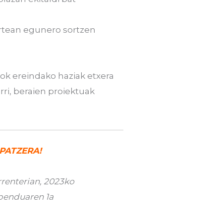
zartean egunero sortzen
uok ereindako haziak etxera
ri, beraien proiektuak
PATZERA!
rrenterian, 2023ko
benduaren 1a