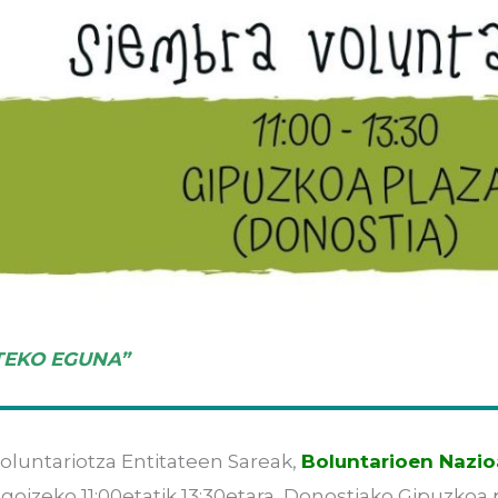
TEKO EGUNA”
oluntariotza Entitateen Sareak,
Boluntarioen Nazi
, goizeko 11:00etatik 13:30etara, Donostiako Gipuzkoa 