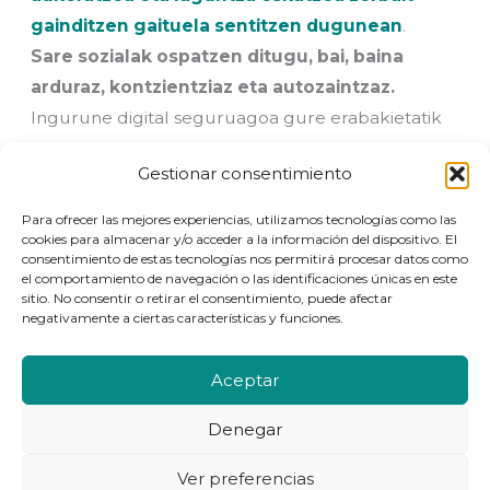
gainditzen gaituela sentitzen dugunean
.
Sare sozialak ospatzen ditugu, bai, baina
arduraz, kontzientziaz eta autozaintzaz.
Ingurune digital seguruagoa gure erabakietatik
hasten da.
Gestionar consentimiento
Para ofrecer las mejores experiencias, utilizamos tecnologías como las
Hitz egingo dugu?
cookies para almacenar y/o acceder a la información del dispositivo. El
consentimiento de estas tecnologías nos permitirá procesar datos como
el comportamiento de navegación o las identificaciones únicas en este
sitio. No consentir o retirar el consentimiento, puede afectar
negativamente a ciertas características y funciones.
Aceptar
Denegar
© 2026 | Ekintza Bibe |
Lege-oharra
Ver preferencias