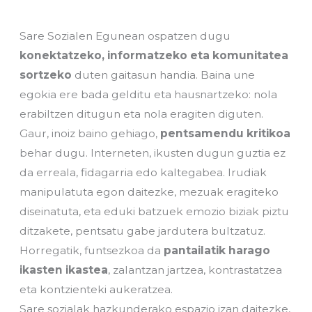
Sare Sozialen Egunean ospatzen dugu
konektatzeko, informatzeko eta komunitatea
sortzeko
duten gaitasun handia. Baina une
egokia ere bada gelditu eta hausnartzeko: nola
erabiltzen ditugun eta nola eragiten diguten.
Gaur, inoiz baino gehiago,
pentsamendu kritikoa
behar dugu. Interneten, ikusten dugun guztia ez
da erreala, fidagarria edo kaltegabea. Irudiak
manipulatuta egon daitezke, mezuak eragiteko
diseinatuta, eta eduki batzuek emozio biziak piztu
ditzakete, pentsatu gabe jardutera bultzatuz.
Horregatik, funtsezkoa da
pantailatik harago
ikasten ikastea
, zalantzan jartzea, kontrastatzea
eta kontzienteki aukeratzea.
Sare sozialak hazkunderako espazio izan daitezke,