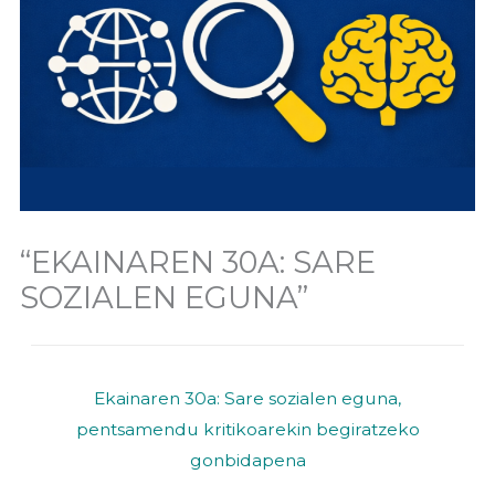
“EKAINAREN 30A: SARE
SOZIALEN EGUNA”
Ekainaren 30a: Sare sozialen eguna,
pentsamendu kritikoarekin begiratzeko
gonbidapena