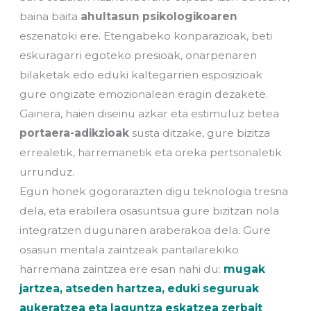
baina baita
ahultasun psikologikoaren
eszenatoki ere. Etengabeko konparazioak, beti
eskuragarri egoteko presioak, onarpenaren
bilaketak edo eduki kaltegarrien esposizioak
gure ongizate emozionalean eragin dezakete.
Gainera, haien diseinu azkar eta estimuluz betea
portaera-adikzioak
susta ditzake, gure bizitza
errealetik, harremanetik eta oreka pertsonaletik
urrunduz.
Egun honek gogorarazten digu teknologia tresna
dela, eta erabilera osasuntsua gure bizitzan nola
integratzen dugunaren araberakoa dela. Gure
osasun mentala zaintzeak pantailarekiko
harremana zaintzea ere esan nahi du:
mugak
jartzea, atseden hartzea, eduki seguruak
aukeratzea eta laguntza eskatzea zerbait