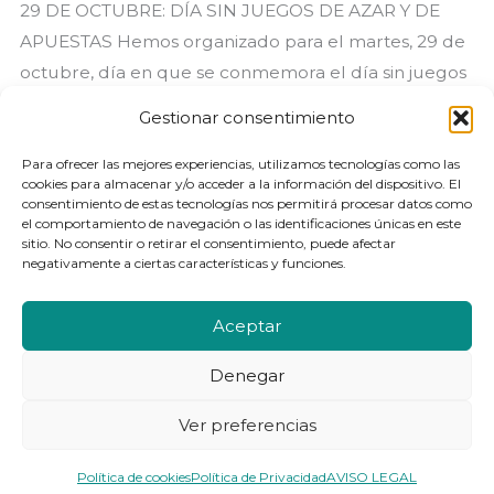
29 DE OCTUBRE: DÍA SIN JUEGOS DE AZAR Y DE
APUESTAS Hemos organizado para el martes, 29 de
octubre, día en que se conmemora el día sin juegos
de azar y de apuestas, una charla informativa. El
Gestionar consentimiento
objetivo de impartir esta charla es el de crear
conciencia social acerca de un problema existente
Para ofrecer las mejores experiencias, utilizamos tecnologías como las
cookies para almacenar y/o acceder a la información del dispositivo. El
en nuestro [...]
consentimiento de estas tecnologías nos permitirá procesar datos como
el comportamiento de navegación o las identificaciones únicas en este
sitio. No consentir o retirar el consentimiento, puede afectar
«Charla
Leer más »
negativamente a ciertas características y funciones.
por
el
Aceptar
día
sin
Denegar
© 2026 | Ekintza Bibe
juegos
Ver preferencias
Aviso legal
|
Política de privacidad
|
Política de cookies
de
azar»
Política de cookies
Política de Privacidad
AVISO LEGAL