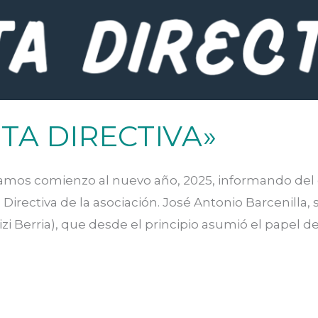
TA DIRECTIVA»
os comienzo al nuevo año, 2025, informando del
Directiva de la asociación. José Antonio Barcenilla,
izi Berria), que desde el principio asumió el papel d