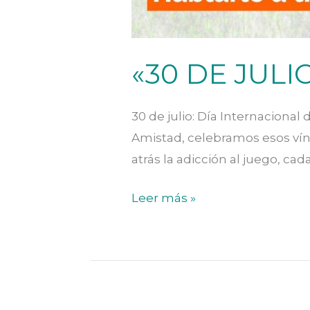
«30 DE JULI
30 de julio: Día Internacional 
Amistad, celebramos esos vínc
atrás la adicción al juego, cad
«30
Leer más »
DE
JULIO:
DÍA
DE
LA