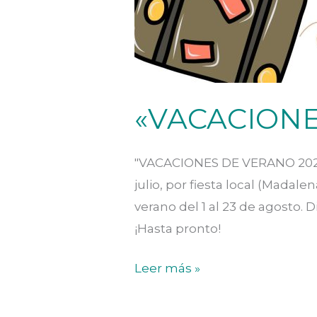
«VACACIONE
"VACACIONES DE VERANO 2026"
julio, por fiesta local (Mada
verano del 1 al 23 de agosto.
¡Hasta pronto!
«VACACIONES
Leer más »
DE
VERANO