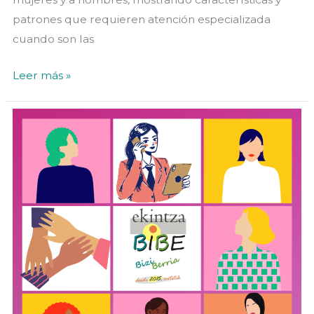
patrones que requieren atención especializada
cuando son las
«Juegos
Leer más »
de
azar,
¿Cómo
nos
afectan
a
las
mujeres»