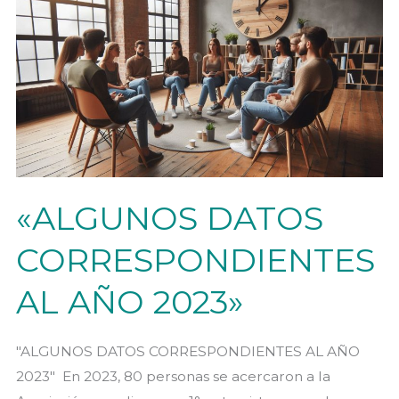
sin
juegos
de
azar»
«ALGUNOS DATOS
CORRESPONDIENTES
AL AÑO 2023»
"ALGUNOS DATOS CORRESPONDIENTES AL AÑO
2023" En 2023, 80 personas se acercaron a la