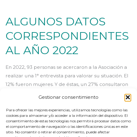
ALGUNOS DATOS
CORRESPONDIENTES
AL AÑO 2022
En 2022, 93 personas se acercaron a la Asociación a
realizar una 1° entrevista para valorar su situación. El
12% fueron mujeres. Y de éstas, un 27% consultaron
por compras compulsivas. 13 familias, también se
Gestionar consentimiento
interesaron acerca de cómo ayudar a sus familiares
afectados por una adicción comportamentales. 102
Para ofrecer las mejores experiencias, utilizamos tecnologías como las
cookies para almacenar y/o acceder a la información del dispositivo. El
han sido las personas que han
consentimiento de estas tecnologías nos permitirá procesar datos como
el comportamiento de navegación o las identificaciones únicas en este
sitio. No consentir o retirar el consentimiento, puede afectar
ALGUNOS
Leer más »