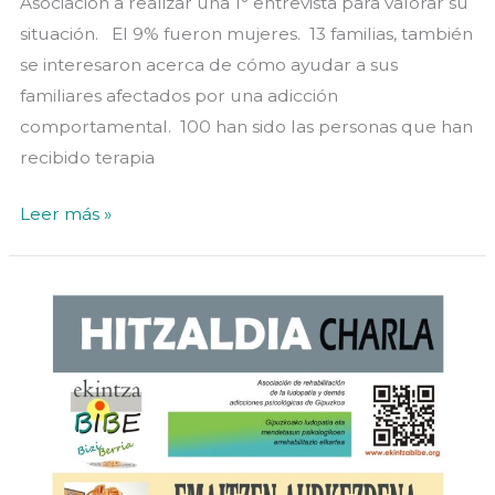
Asociación a realizar una 1° entrevista para valorar su
situación. El 9% fueron mujeres. 13 familias, también
se interesaron acerca de cómo ayudar a sus
familiares afectados por una adicción
comportamental. 100 han sido las personas que han
recibido terapia
«ALGUNOS
Leer más »
DATOS
CORRESPONDIENTES
AL
AÑO
2023»