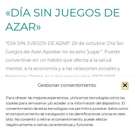
«DÍA SIN JUEGOS DE
AZAR»
"DÍA SIN JUEGOS DE AZAR" 29 de octubre: Día Sin
Juegos de Azar Apostar no es solo “jugar”. Puede
convertirse en un hábito que afecta a la salud
mental, a la economía y a las relaciones sociales y
familiares. Datos que nos preocupan (ESTUDES,
Gestionar consentimiento
2023): La edad media de inicio en el juego de azar
Para ofrecer las mejores experiencias, utilizamos tecnologías como las
«DÍA
Leer más »
cookies para almacenar y/o acceder a la información del dispositivo. El
SIN
consentimiento de estas tecnologías nos permitirá procesar datos como
el comportamiento de navegación o las identificaciones únicas en este
JUEGOS
sitio. No consentir o retirar el consentimiento, puede afectar
negativamente a ciertas características y funciones.
DE
1
2
3
Siguiente
→
AZAR»