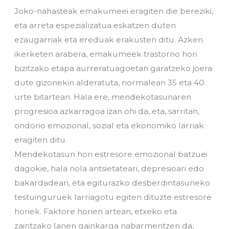
Joko-nahasteak emakumeei eragiten die bereziki,
eta arreta espezializatua eskatzen duten
ezaugarriak eta ereduak erakusten ditu. Azken
ikerketen arabera, emakumeek trastorno hori
bizitzako etapa aurreratuagoetan garatzeko joera
dute gizonekin alderatuta, normalean 35 eta 40
urte bitartean. Hala ere, mendekotasunaren
progresioa azkarragoa izan ohi da, eta, sarritan,
ondorio emozional, sozial eta ekonomiko larriak
eragiten ditu.
Mendekotasun hori estresore emozional batzuei
dagokie, hala nola antsietateari, depresioari edo
bakardadeari, eta egiturazko desberdintasuneko
testuinguruek larriagotu egiten dituzte estresore
horiek. Faktore horien artean, etxeko eta
zaintzako lanen gainkarga nabarmentzen da,