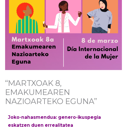
“MARTXOAK 8,
EMAKUMEAREN
NAZIOARTEKO EGUNA”
Joko-nahasmendua: genero-ikuspegia
eskatzen duen errealitatea