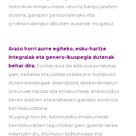
historikoki emakumeek neurriz kanpo jasaten
dutena, garapen pertsonalerako eta
profesionalerako dituzten aukerak mugatuz.
Arazo horri aurre egiteko, esku-hartze
integralak eta genero-ikuspegia dutenak
behar dira.
Funtsezkoa da adikzioa jorratzeaz
gain, ekitatea eta justizia soziala ere sustatuko
duten estrategiak diseinatzea, desberdintasun-
zirkuluak hautsiz eta emakumeak ahaldunduz
beren bizitzen eta erabakien gaineko kontrola
berreskuratzera.
Ikuspegi horrek, kaltetutako emakumeak
berreskuratzen laguntzeaz gain, gizarte-sarea
indartzen du, etorkizun bidezkoago eta