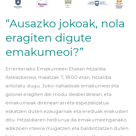
“Ausazko jokoak, nola
eragiten digute
emakumeoi?”
Errenteriako Emakumeen Etxean hitzaldia
Asteazkenea, maiatzak 7, 18:00 etan, hitzaldia
antolatu dugu. Joko-nahasteak emakumeei eta
gizonei eragiten die modu desberdinean, eta
emakumeak direnean arreta espezializatua
eskatzen duten ezaugarriak eta ereduak erakusten
ditu. Hitzaldiaren helburua da emakumeenganako
adikzioen irteera mugatzen eta baldintzatzen duten