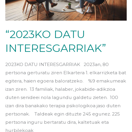
“2023KO DATU
INTERESGARRIAK”
2023KO DATU INTERESGARRIAK 2023an, 80
pertsona gerturatu ziren Elkartera 1. elkarrizketa bat
egitera, haien egoera baloratzeko. %9 emakumeak
izan ziren. 13 familiak, halaber, jokabide-adikzioa
duten senideei nola lagundu galdetu zieten. 100
izan dira banakako terapia psikologikoa jaso duten
pertsonak. Taldeak egin dituzte 245 egunez. 225
pertsona inguru bertaratu dira, kaltetuak eta
hurbilekoak