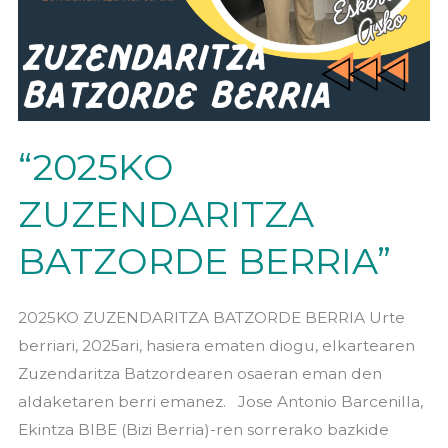
“2025KO
ZUZENDARITZA
BATZORDE BERRIA”
2025KO ZUZENDARITZA BATZORDE BERRIA Urte
berriari, 2025ari, hasiera ematen diogu, elkartearen
Zuzendaritza Batzordearen osaeran eman den
aldaketaren berri emanez. Jose Antonio Barcenilla,
Ekintza BIBE (Bizi Berria)-ren sorrerako bazkide