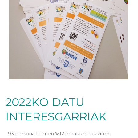
2022KO DATU
INTERESGARRIAK
93 persona berrien %12 emakumeak ziren.