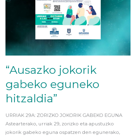
“Ausazko jokorik
gabeko eguneko
hitzaldia”
URRIAK 29A: ZORIZKO JOKORIK GABEKO EGUNA
Astearterako, urriak 29, zorizko eta apustuzko
jokorik gabeko eguna ospatzen den egunerako,