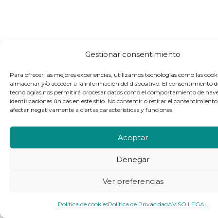
Gestionar consentimiento
Para ofrecer las mejores experiencias, utilizamos tecnologías como las cook
almacenar y/o acceder a la información del dispositivo. El consentimiento d
tecnologías nos permitirá procesar datos como el comportamiento de nave
identificaciones únicas en este sitio. No consentir o retirar el consentimient
afectar negativamente a ciertas características y funciones.
Aceptar
Denegar
Ver preferencias
Política de cookies
Política de Privacidad
AVISO LEGAL