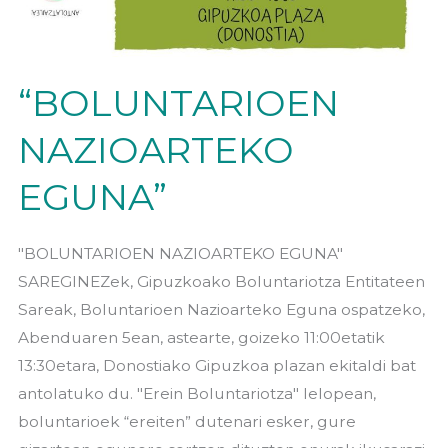
“BOLUNTARIOEN
NAZIOARTEKO
EGUNA”
"BOLUNTARIOEN NAZIOARTEKO EGUNA"
SAREGINEZek, Gipuzkoako Boluntariotza Entitateen
Sareak, Boluntarioen Nazioarteko Eguna ospatzeko,
Abenduaren 5ean, astearte, goizeko 11:00etatik
13:30etara, Donostiako Gipuzkoa plazan ekitaldi bat
antolatuko du. "Erein Boluntariotza" lelopean,
boluntarioek “ereiten” dutenari esker, gure